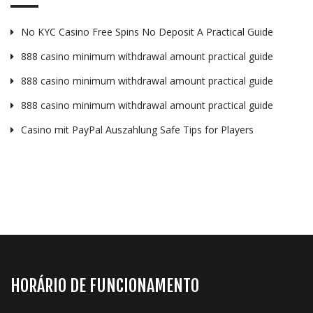
t
i
No KYC Casino Free Spins No Deposit A Practical Guide
o
888 casino minimum withdrawal amount practical guide
n
888 casino minimum withdrawal amount practical guide
888 casino minimum withdrawal amount practical guide
Casino mit PayPal Auszahlung Safe Tips for Players
HORÁRIO DE FUNCIONAMENTO