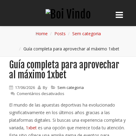
Home
Posts
Sem categoria
Guía completa para aprovechar al máximo 1xbet
Guía completa para aprovechar
al máximo 1xbet
17/06/2026
By
Sem categoria
em
Comentários desativados
Guía
completa
El mundo de las apuestas deportivas ha evolucionado
para
significativamente en los últimos años gracias a las
aprovechar
plataformas digitales. Si buscas una experiencia completa y
al
máximo
variada,
1xbet
es una opción que merece toda tu atención.
1xbet
Este sitio ofrece una amplia gama de eventos para