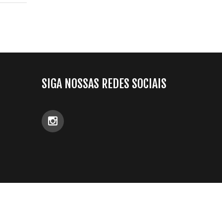
SIGA NOSSAS REDES SOCIAIS