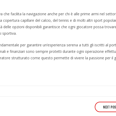
iva che facilita la navigazione anche per chi è alle prime armi nel setto
opertura capillare del calcio, del tennis e di molti altri sport popolar
tà delle opzioni disponibili garantisce che ogni giocatore possa trovare
i sportiva.
damentale per garantire un’esperienza serena a tutti gli iscritti al port
rsonali e finanziari sono sempre protetti durante ogni operazione effett
peratore strutturato come questo permette di vivere la passione per il 
NEXT PO