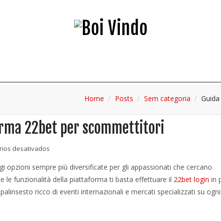
Home
Posts
Sem categoria
Guida
orma 22bet per scommettitori
em
ios desativados
Guida
completa
i opzioni sempre più diversificate per gli appassionati che cercano
alla
e le funzionalità della piattaforma ti basta effettuare il
22bet login
in 
piattaforma
alinsesto ricco di eventi internazionali e mercati specializzati su ogni
22bet
per
scommettitori