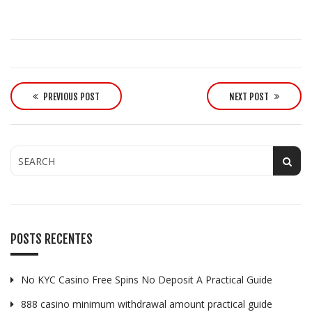
P
o
PREVIOUS POST
NEXT POST
s
t
n
a
v
i
g
a
POSTS RECENTES
t
i
No KYC Casino Free Spins No Deposit A Practical Guide
o
888 casino minimum withdrawal amount practical guide