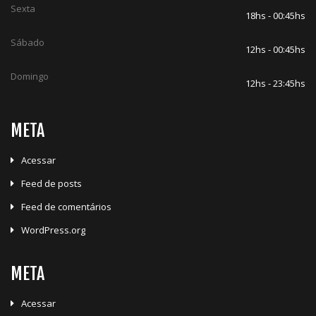
Sexta
18hs - 00:45hs
Sábado
12hs - 00:45hs
Domingo
12hs - 23:45hs
META
Acessar
Feed de posts
Feed de comentários
WordPress.org
META
Acessar