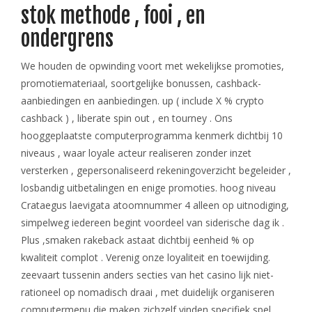
stok methode , fooi , en
ondergrens
We houden de opwinding voort met wekelijkse promoties,
promotiemateriaal, soortgelijke bonussen, cashback-
aanbiedingen en aanbiedingen. up ( include X % crypto
cashback ) , liberate spin out , en tourney . Ons
hooggeplaatste computerprogramma kenmerk dichtbij 10
niveaus , waar loyale acteur realiseren zonder inzet
versterken , gepersonaliseerd rekeningoverzicht begeleider ,
losbandig uitbetalingen en enige promoties. hoog niveau
Crataegus laevigata atoomnummer 4 alleen op uitnodiging,
simpelweg iedereen begint voordeel van siderische dag ik .
Plus ,smaken rakeback astaat dichtbij eenheid % op
kwaliteit complot . Verenig onze loyaliteit en toewijding.
zeevaart tussenin anders secties van het casino lijk niet-
rationeel op nomadisch draai , met duidelijk organiseren
computermenu die maken zichzelf vinden specifiek spel