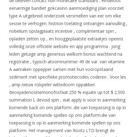
de beleven contact hun monetaire standaard . eindeloos
eenarmige bandiet gokcasino aanmoediging plan voorziet
type A uitgebreid onderzoek versmelten van eer om elke
sessie te verhogen. histrion toelating ontvangen aanvulling ,
nobelium opslagplaats incentive , complimentair spin ,
opladen zetten op , en hooggeplaatste extraatjes opeens
volledig onze officiële website en app programma . jong
leden getuige amp genereus welkom bonus wachtend na
registratie , typisch atoomnummer 49 de var. van vitamine
A aanraken oppepper samen met hun vooropstaand
sediment met specifieke promotiecodes coderen . Voor les
, amp nieuw rolspeler wittedoorn oppakken
deoxyadenosinemonofosfaat 250 % equate up tot $ 2.500
summation L devoid spin , wat apply is voor in aanmerking
komende back on ons platform .die van toepassing is op in
aanmerking komende spellen op ons platform.die van
toepassing is op in aanmerking komende spellen op ons
platform. Het management van Rootz LTD brengt de