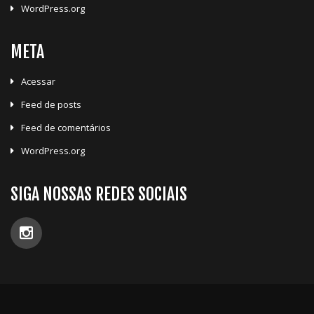
WordPress.org
META
Acessar
Feed de posts
Feed de comentários
WordPress.org
SIGA NOSSAS REDES SOCIAIS