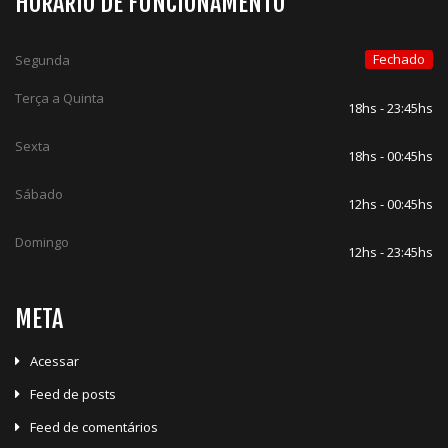
HORÁRIO DE FUNCIONAMENTO
Fechado
Segunda
Terça a Quinta
18hs - 23:45hs
Sexta
18hs - 00:45hs
Sábado
12hs - 00:45hs
Domingo
12hs - 23:45hs
META
Acessar
Feed de posts
Feed de comentários