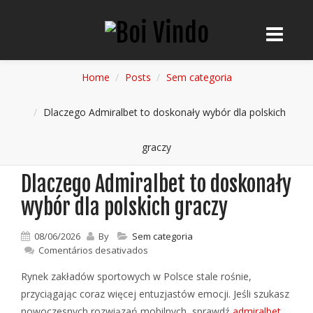
Home
Posts
Sem categoria
Dlaczego Admiralbet to doskonały wybór dla polskich
graczy
Dlaczego Admiralbet to doskonały
wybór dla polskich graczy
08/06/2026
By
Sem categoria
em
Comentários desativados
Dlaczego
Admiralbet
Rynek zakładów sportowych w Polsce stale rośnie,
to
przyciągając coraz więcej entuzjastów emocji. Jeśli szukasz
doskonały
nowoczesnych rozwiązań mobilnych, sprawdź
admiralbet
wybór