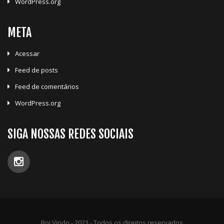
WordPress.org
META
Acessar
Feed de posts
Feed de comentários
WordPress.org
SIGA NOSSAS REDES SOCIAIS
Boi Vindo - 2023 - Todos os direitos reservados