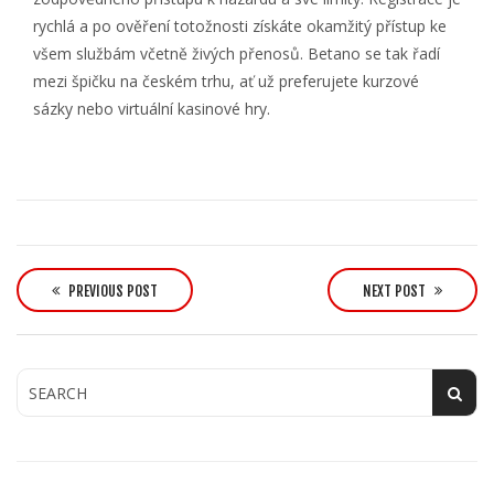
rychlá a po ověření totožnosti získáte okamžitý přístup ke
všem službám včetně živých přenosů. Betano se tak řadí
mezi špičku na českém trhu, ať už preferujete kurzové
sázky nebo virtuální kasinové hry.
P
o
PREVIOUS POST
NEXT POST
s
t
n
a
v
i
g