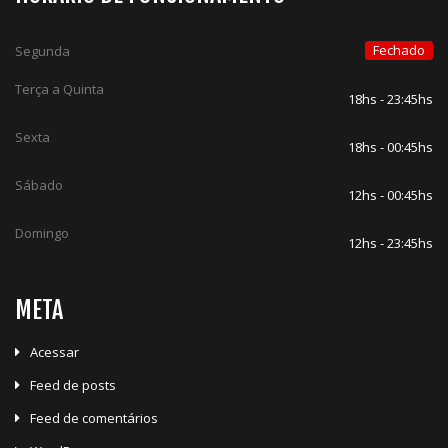
Fechado
Segunda
Terça a Quinta
18hs - 23:45hs
Sexta
18hs - 00:45hs
Sábado
12hs - 00:45hs
Domingo
12hs - 23:45hs
META
Acessar
Feed de posts
Feed de comentários