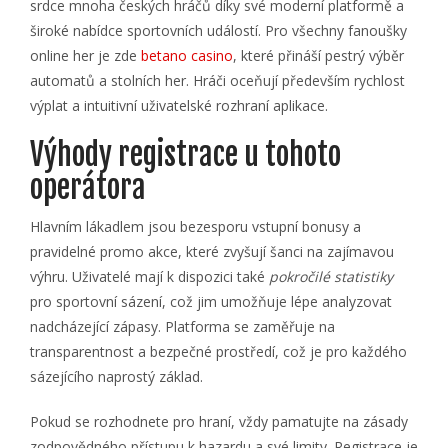
srdce mnoha českých hráčů díky své moderní platformě a
oblíbenou
široké nabídce sportovních událostí. Pro všechny fanoušky
platformu
Betano
online her je zde
betano casino
, které přináší pestrý výběr
v
automatů a stolních her. Hráči oceňují především rychlost
České
republice
výplat a intuitivní uživatelské rozhraní aplikace.
Výhody registrace u tohoto
operátora
Hlavním lákadlem jsou bezesporu vstupní bonusy a
pravidelné promo akce, které zvyšují šanci na zajímavou
výhru. Uživatelé mají k dispozici také
pokročilé statistiky
pro sportovní sázení, což jim umožňuje lépe analyzovat
nadcházející zápasy. Platforma se zaměřuje na
transparentnost a bezpečné prostředí, což je pro každého
sázejícího naprostý základ.
Pokud se rozhodnete pro hraní, vždy pamatujte na zásady
zodpovědného přístupu k hazardu a své limity. Registrace je