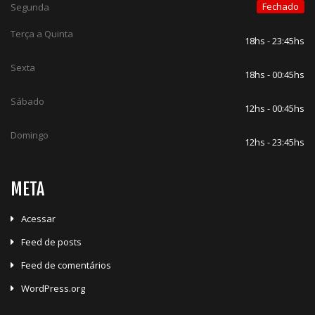
Fechado
Segunda
Terça a Quinta
18hs - 23:45hs
Sexta
18hs - 00:45hs
Sábado
12hs - 00:45hs
Domingo
12hs - 23:45hs
META
Acessar
Feed de posts
Feed de comentários
WordPress.org