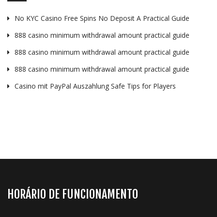
t
i
No KYC Casino Free Spins No Deposit A Practical Guide
o
888 casino minimum withdrawal amount practical guide
n
888 casino minimum withdrawal amount practical guide
888 casino minimum withdrawal amount practical guide
Casino mit PayPal Auszahlung Safe Tips for Players
HORÁRIO DE FUNCIONAMENTO