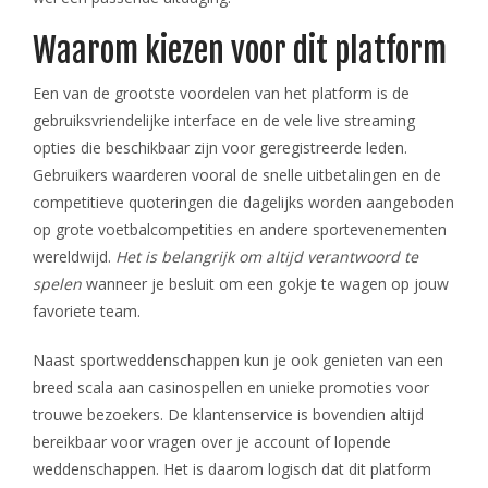
bij
bet365
Waarom kiezen voor dit platform
Een van de grootste voordelen van het platform is de
gebruiksvriendelijke interface en de vele live streaming
opties die beschikbaar zijn voor geregistreerde leden.
Gebruikers waarderen vooral de snelle uitbetalingen en de
competitieve quoteringen die dagelijks worden aangeboden
op grote voetbalcompetities en andere sportevenementen
wereldwijd.
Het is belangrijk om altijd verantwoord te
spelen
wanneer je besluit om een gokje te wagen op jouw
favoriete team.
Naast sportweddenschappen kun je ook genieten van een
breed scala aan casinospellen en unieke promoties voor
trouwe bezoekers. De klantenservice is bovendien altijd
bereikbaar voor vragen over je account of lopende
weddenschappen. Het is daarom logisch dat dit platform