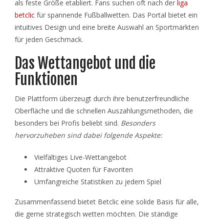
als feste Größe etabliert. Fans suchen oft nach der
liga
umfassender
betclic
für spannende Fußballwetten. Das Portal bietet ein
Blick
auf
intuitives Design und eine breite Auswahl an Sportmärkten
den
für jeden Geschmack.
Wettanbieter
Das Wettangebot und die
Funktionen
Die Plattform überzeugt durch ihre benutzerfreundliche
Oberfläche und die schnellen Auszahlungsmethoden, die
besonders bei Profis beliebt sind.
Besonders
hervorzuheben sind dabei folgende Aspekte:
Vielfältiges Live-Wettangebot
Attraktive Quoten für Favoriten
Umfangreiche Statistiken zu jedem Spiel
Zusammenfassend bietet Betclic eine solide Basis für alle,
die gerne strategisch wetten möchten. Die ständige