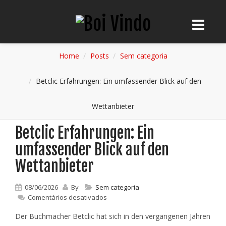
Home
Posts
Sem categoria
Betclic Erfahrungen: Ein umfassender Blick auf den
Wettanbieter
Betclic Erfahrungen: Ein
umfassender Blick auf den
Wettanbieter
08/06/2026
By
Sem categoria
em
Comentários desativados
Betclic
Erfahrungen:
Der Buchmacher Betclic hat sich in den vergangenen Jahren
Ein