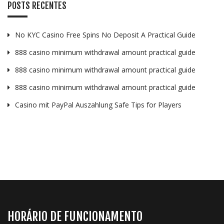
a
POSTS RECENTES
t
i
No KYC Casino Free Spins No Deposit A Practical Guide
o
888 casino minimum withdrawal amount practical guide
n
888 casino minimum withdrawal amount practical guide
888 casino minimum withdrawal amount practical guide
Casino mit PayPal Auszahlung Safe Tips for Players
HORÁRIO DE FUNCIONAMENTO