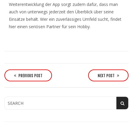
Weiterentwicklung der App sorgt zudem dafür, dass man
auch von unterwegs jederzeit den Überblick über seine
Einsätze behält. Wer ein zuverlässiges Umfeld sucht, findet
hier einen seriösen Partner für sein Hobby.
P
o
PREVIOUS POST
NEXT POST
s
t
n
a
v
i
g