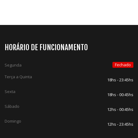
HORÁRIO DE FUNCIONAMENTO
Fechado
Segunda
Terça a Quinta
18hs - 23:45hs
Sexta
18hs - 00:45hs
Sábado
12hs - 00:45hs
Domingo
12hs - 23:45hs