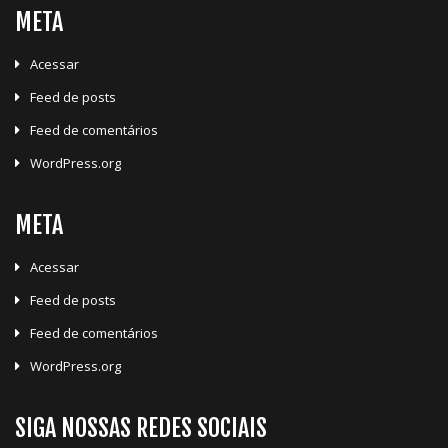
META
Acessar
Feed de posts
Feed de comentários
WordPress.org
META
Acessar
Feed de posts
Feed de comentários
WordPress.org
SIGA NOSSAS REDES SOCIAIS