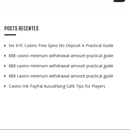
v
i
g
a
POSTS RECENTES
t
i
No KYC Casino Free Spins No Deposit A Practical Guide
o
888 casino minimum withdrawal amount practical guide
n
888 casino minimum withdrawal amount practical guide
888 casino minimum withdrawal amount practical guide
Casino mit PayPal Auszahlung Safe Tips for Players