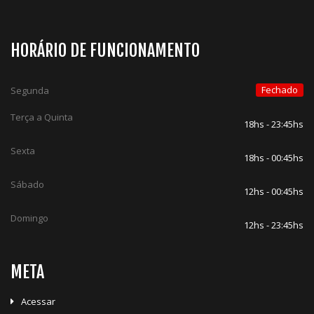
HORÁRIO DE FUNCIONAMENTO
Fechado
Segunda
Terça a Quinta
18hs - 23:45hs
Sexta
18hs - 00:45hs
Sábado
12hs - 00:45hs
Domingo
12hs - 23:45hs
META
Acessar