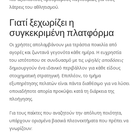
λάτρεις του αθλητισμού.
Γιατί ξεχωρίζει η
συγκεκριμένη πλατφόρμα
Οι χρήστες απολαμβάνουν μια τεράστια ποικιλία από
αγορές και ζωντανά γεγονότα κάθε ημέρα. Η ευχρηστία
του ιστότοπου σε συνδυασμό με τις
υψηλές αποδόσεις
δημιουργούν ένα ιδανικό περιβάλλον για κάθε είδους
στοιχηματική στρατηγική. Επιπλέον, το τμήμα
εξυπηρέτησης πελατών είναι πάντα διαθέσιμο για να λύσει
οποιαδήποτε απορία προκύψει κατά τη διάρκεια της
πλοήγησης.
Για τους παίκτες που αναζητούν την απόλυτη ποιότητα,
υπάρχουν ορισμένα βασικά πλεονεκτήματα που πρέπει να
γνωρίζουν: