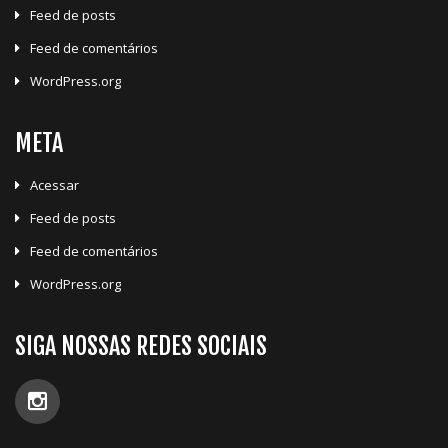
Feed de posts
Feed de comentários
WordPress.org
META
Acessar
Feed de posts
Feed de comentários
WordPress.org
SIGA NOSSAS REDES SOCIAIS