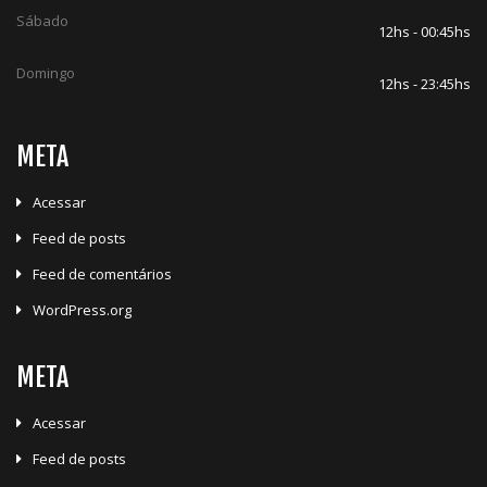
Sábado
12hs - 00:45hs
Domingo
12hs - 23:45hs
META
Acessar
Feed de posts
Feed de comentários
WordPress.org
META
Acessar
Feed de posts