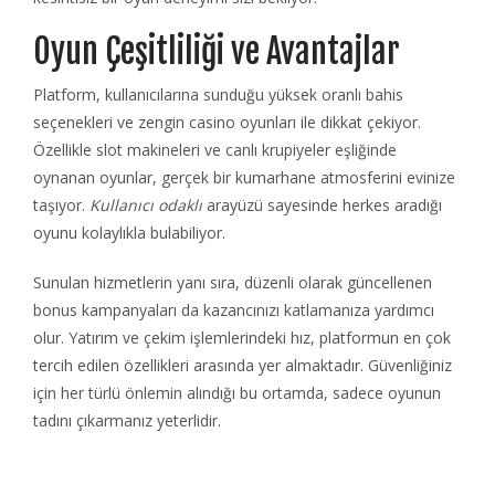
Oyun Çeşitliliği ve Avantajlar
Platform, kullanıcılarına sunduğu yüksek oranlı bahis
seçenekleri ve zengin casino oyunları ile dikkat çekiyor.
Özellikle slot makineleri ve canlı krupiyeler eşliğinde
oynanan oyunlar, gerçek bir kumarhane atmosferini evinize
taşıyor.
Kullanıcı odaklı
arayüzü sayesinde herkes aradığı
oyunu kolaylıkla bulabiliyor.
Sunulan hizmetlerin yanı sıra, düzenli olarak güncellenen
bonus kampanyaları da kazancınızı katlamanıza yardımcı
olur. Yatırım ve çekim işlemlerindeki hız, platformun en çok
tercih edilen özellikleri arasında yer almaktadır. Güvenliğiniz
için her türlü önlemin alındığı bu ortamda, sadece oyunun
tadını çıkarmanız yeterlidir.