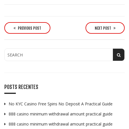
P
o
PREVIOUS POST
NEXT POST
s
t
n
a
v
i
g
a
POSTS RECENTES
t
i
No KYC Casino Free Spins No Deposit A Practical Guide
o
888 casino minimum withdrawal amount practical guide
n
888 casino minimum withdrawal amount practical guide