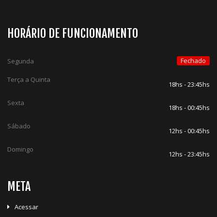
HORÁRIO DE FUNCIONAMENTO
Fechado
Segunda
Terça a Quinta
18hs - 23:45hs
Sexta
18hs - 00:45hs
Sábado
12hs - 00:45hs
Domingo
12hs - 23:45hs
META
Acessar