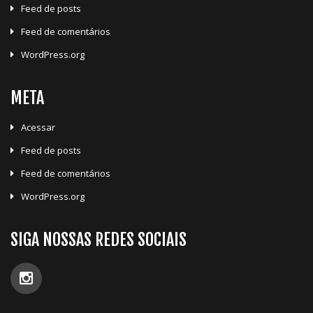
Feed de posts
Feed de comentários
WordPress.org
META
Acessar
Feed de posts
Feed de comentários
WordPress.org
SIGA NOSSAS REDES SOCIAIS