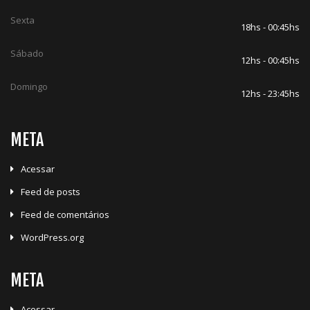
Sexta
18hs - 00:45hs
Sábado
12hs - 00:45hs
Domingo
12hs - 23:45hs
META
Acessar
Feed de posts
Feed de comentários
WordPress.org
META
Acessar