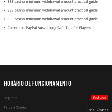
888 casino minimum withdrawal amount practical guide
n
888 casino minimum withdrawal amount practical guide
888 casino minimum withdrawal amount practical guide
Casino mit PayPal Auszahlung Safe Tips for Players
HORÁRIO DE FUNCIONAMENTO
Fechado
Segunda
Terça a Quinta
18hs - 23:45hs