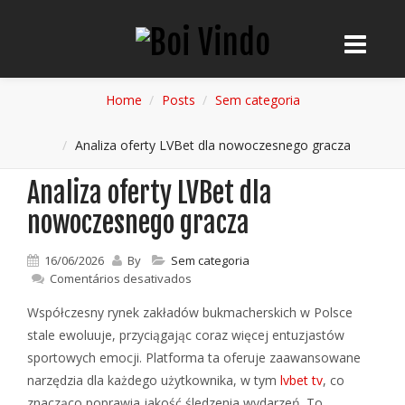
Home
Posts
Sem categoria
Analiza oferty LVBet dla nowoczesnego gracza
Analiza oferty LVBet dla
nowoczesnego gracza
16/06/2026
By
Sem categoria
em
Comentários desativados
Analiza
oferty
Współczesny rynek zakładów bukmacherskich w Polsce
LVBet
stale ewoluuje, przyciągając coraz więcej entuzjastów
dla
sportowych emocji. Platforma ta oferuje zaawansowane
nowoczesnego
gracza
narzędzia dla każdego użytkownika, w tym
lvbet tv
, co
znacząco poprawia jakość śledzenia wydarzeń. To