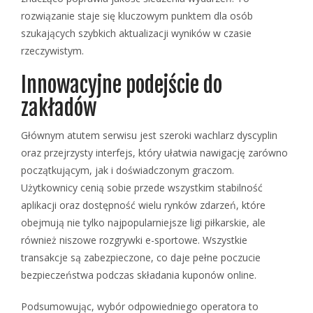
rozwiązanie staje się kluczowym punktem dla osób
szukających szybkich aktualizacji wyników w czasie
rzeczywistym.
Innowacyjne podejście do
zakładów
Głównym atutem serwisu jest szeroki wachlarz dyscyplin
oraz przejrzysty interfejs, który ułatwia nawigację zarówno
początkującym, jak i doświadczonym graczom.
Użytkownicy cenią sobie przede wszystkim stabilność
aplikacji oraz dostępność wielu rynków zdarzeń, które
obejmują nie tylko najpopularniejsze ligi piłkarskie, ale
również niszowe rozgrywki e-sportowe. Wszystkie
transakcje są zabezpieczone, co daje pełne poczucie
bezpieczeństwa podczas składania kuponów online.
Podsumowując, wybór odpowiedniego operatora to