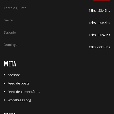
Terça a Quinta
18hs - 23:45hs
Sexta
18hs - 00:45hs
Sábado
12hs - 00:45hs
Domingo
12hs - 23:45hs
META
Acessar
Feed de posts
Feed de comentários
WordPress.org