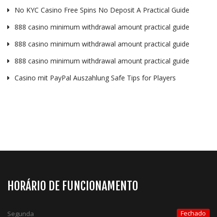
i
No KYC Casino Free Spins No Deposit A Practical Guide
o
888 casino minimum withdrawal amount practical guide
n
888 casino minimum withdrawal amount practical guide
888 casino minimum withdrawal amount practical guide
Casino mit PayPal Auszahlung Safe Tips for Players
HORÁRIO DE FUNCIONAMENTO
Fechado
Segunda