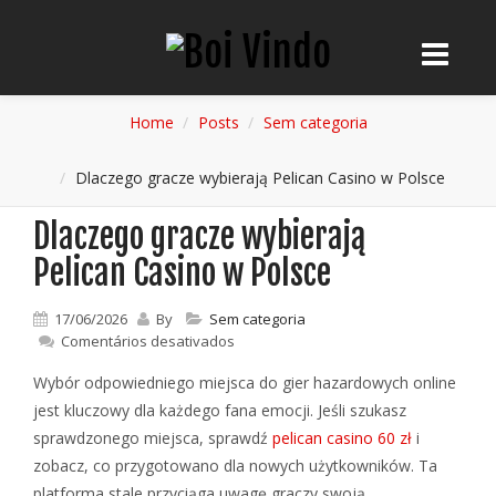
Home
Posts
Sem categoria
Dlaczego gracze wybierają Pelican Casino w Polsce
Dlaczego gracze wybierają
Pelican Casino w Polsce
17/06/2026
By
Sem categoria
em
Comentários desativados
Dlaczego
gracze
Wybór odpowiedniego miejsca do gier hazardowych online
wybierają
jest kluczowy dla każdego fana emocji. Jeśli szukasz
Pelican
sprawdzonego miejsca, sprawdź
pelican casino 60 zł
i
Casino
w
zobacz, co przygotowano dla nowych użytkowników. Ta
Polsce
platforma stale przyciąga uwagę graczy swoją