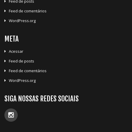
Feed de posts
Feed de comentários
WordPress.org
META
Acessar
Feed de posts
Feed de comentários
WordPress.org
SIGA NOSSAS REDES SOCIAIS