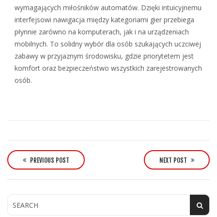
wymagających miłośników automatów. Dzięki intuicyjnemu
interfejsowi nawigacja między kategoriami gier przebiega
płynnie zarówno na komputerach, jak i na urządzeniach
mobilnych. To solidny wybór dla osób szukających uczciwej
zabawy w przyjaznym środowisku, gdzie priorytetem jest
komfort oraz bezpieczeństwo wszystkich zarejestrowanych
osób.
P
o
PREVIOUS POST
NEXT POST
s
t
n
a