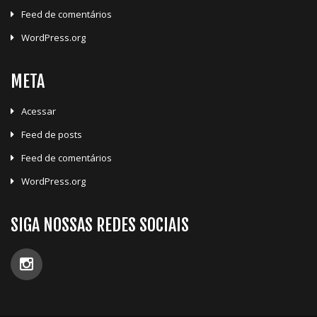
Feed de comentários
WordPress.org
META
Acessar
Feed de posts
Feed de comentários
WordPress.org
SIGA NOSSAS REDES SOCIAIS