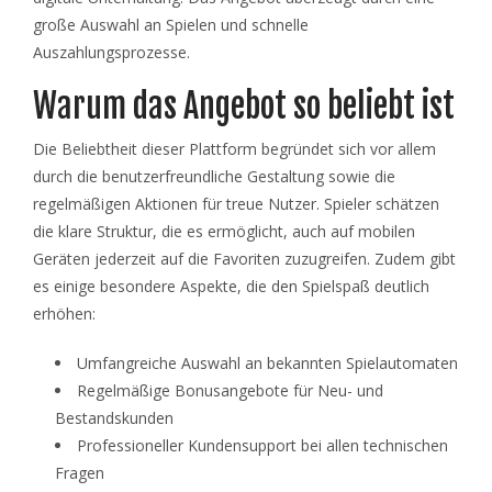
große Auswahl an Spielen und schnelle
Auszahlungsprozesse.
Warum das Angebot so beliebt ist
Die Beliebtheit dieser Plattform begründet sich vor allem
durch die benutzerfreundliche Gestaltung sowie die
regelmäßigen Aktionen für treue Nutzer. Spieler schätzen
die klare Struktur, die es ermöglicht, auch auf mobilen
Geräten jederzeit auf die Favoriten zuzugreifen. Zudem gibt
es einige besondere Aspekte, die den Spielspaß deutlich
erhöhen:
Umfangreiche Auswahl an bekannten Spielautomaten
Regelmäßige Bonusangebote für Neu- und
Bestandskunden
Professioneller Kundensupport bei allen technischen
Fragen