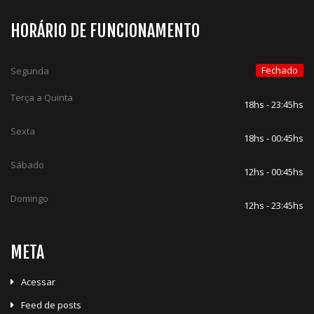
HORÁRIO DE FUNCIONAMENTO
Fechado
Segunda
Terça a Quinta
18hs - 23:45hs
Sexta
18hs - 00:45hs
Sábado
12hs - 00:45hs
Domingo
12hs - 23:45hs
META
Acessar
Feed de posts