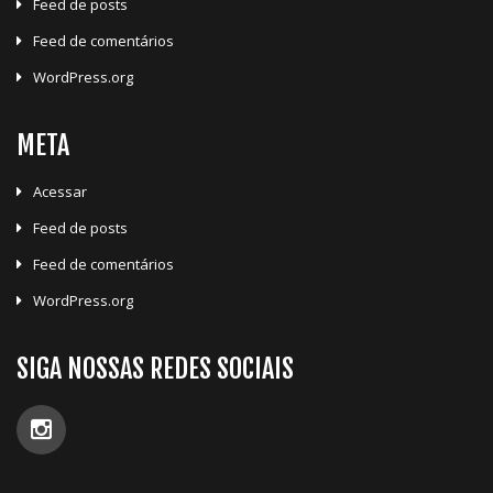
Feed de posts
Feed de comentários
WordPress.org
META
Acessar
Feed de posts
Feed de comentários
WordPress.org
SIGA NOSSAS REDES SOCIAIS