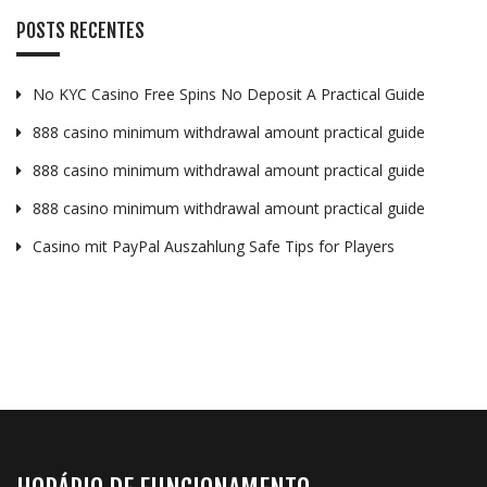
g
a
POSTS RECENTES
t
i
No KYC Casino Free Spins No Deposit A Practical Guide
o
888 casino minimum withdrawal amount practical guide
n
888 casino minimum withdrawal amount practical guide
888 casino minimum withdrawal amount practical guide
Casino mit PayPal Auszahlung Safe Tips for Players