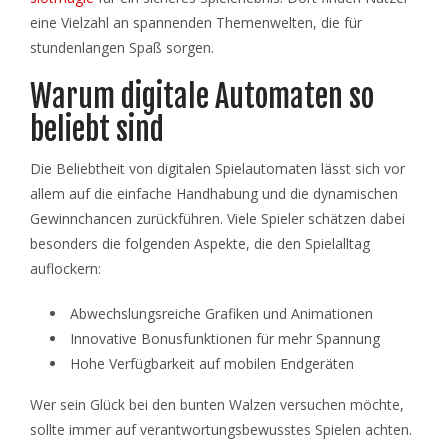
eine Vielzahl an spannenden Themenwelten, die für
stundenlangen Spaß sorgen.
Warum digitale Automaten so
beliebt sind
Die Beliebtheit von digitalen Spielautomaten lässt sich vor
allem auf die einfache Handhabung und die dynamischen
Gewinnchancen zurückführen. Viele Spieler schätzen dabei
besonders die folgenden Aspekte, die den Spielalltag
auflockern:
Abwechslungsreiche Grafiken und Animationen
Innovative Bonusfunktionen für mehr Spannung
Hohe Verfügbarkeit auf mobilen Endgeräten
Wer sein Glück bei den bunten Walzen versuchen möchte,
sollte immer auf verantwortungsbewusstes Spielen achten.