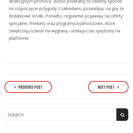
atrakcyjnych promocji. Bonus powitalny to świetny sposób
na rozpoczęcie przygody z zakładami, pozwalając na grę za
dodatkowe środki. Ponadto, regularnie pojawiają się oferty
specjalne, freebety oraz programy lojalnościowe, które
zwiększają szanse na wygraną i umilają czas spędzony na
platformie.
P
o
PREVIOUS POST
NEXT POST
s
t
n
a
v
i