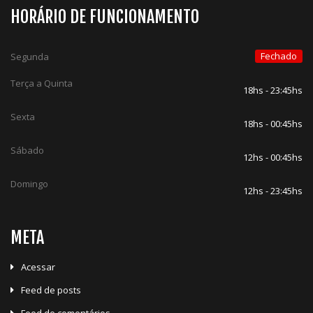
HORÁRIO DE FUNCIONAMENTO
Fechado
Segunda
Terça a Quinta
18hs - 23:45hs
Sexta
18hs - 00:45hs
Sábado
12hs - 00:45hs
Domingo
12hs - 23:45hs
META
Acessar
Feed de posts