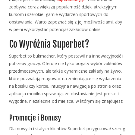
zdobywa coraz większą popularność dzięki atrakcyjnym
kursom i szerokiej gamie wydarzeń sportowych do
obstawiania. Warto zapoznać się z jej możliwościami, aby
w pełni wykorzystać potencjał zakładów online.
Co Wyróżnia Superbet?
Superbet to bukmacher, który postawił na innowacyjność i
potrzeby graczy. Oferuje nie tylko bogaty wybór zakładów
przedmeczowych, ale także dynamiczne zakłady na żywo,
które pozwalają reagować na zmieniające się wydarzenia
na boisku czy korcie. Intuicyjna nawigacja po stronie oraz
aplikacja mobilna sprawiają, że obstawianie jest proste i
wygodne, niezależnie od miejsca, w którym się znajdujesz.
Promocje i Bonusy
Dla nowych i stałych klientów Superbet przygotował szereg