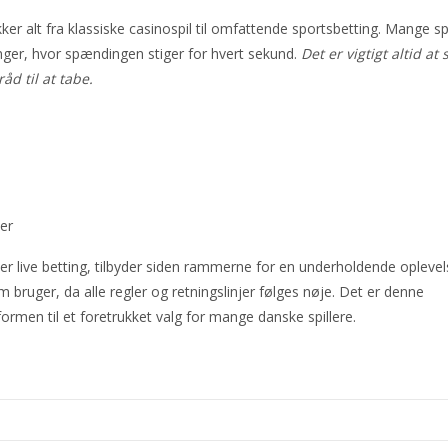
r alt fra klassiske casinospil til omfattende sportsbetting. Mange spi
inger, hvor spændingen stiger for hvert sekund.
Det er vigtigt altid at 
åd til at tabe.
er
er live betting, tilbyder siden rammerne for en underholdende oplevel
 bruger, da alle regler og retningslinjer følges nøje. Det er denne
ormen til et foretrukket valg for mange danske spillere.