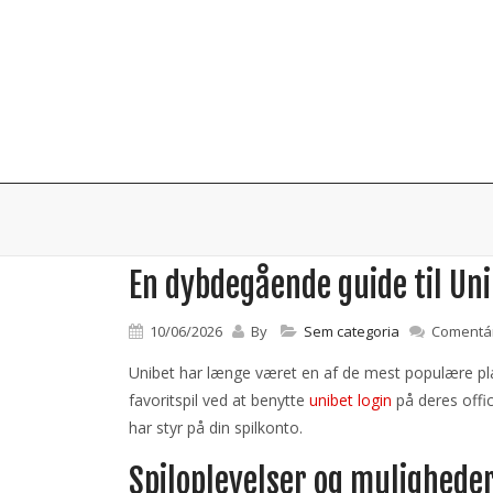
En dybdegående guide til Un
10/06/2026
By
Sem categoria
Comentár
Unibet har længe været en af de mest populære plat
favoritspil ved at benytte
unibet login
på deres offic
har styr på din spilkonto.
Spiloplevelser og mulighede