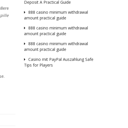
Deposit A Practical Guide
llere
888 casino minimum withdrawal
spille
amount practical guide
888 casino minimum withdrawal
amount practical guide
888 casino minimum withdrawal
amount practical guide
Casino mit PayPal Auszahlung Safe
Tips for Players
se.