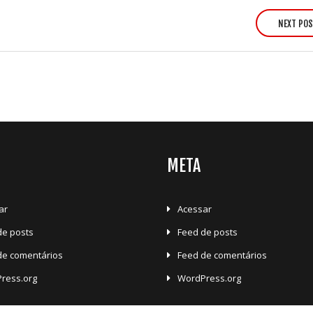
NEXT PO
META
ar
Acessar
de posts
Feed de posts
de comentários
Feed de comentários
ress.org
WordPress.org