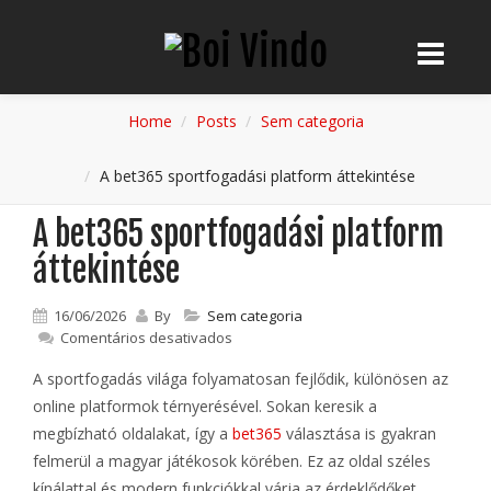
Home
Posts
Sem categoria
A bet365 sportfogadási platform áttekintése
A bet365 sportfogadási platform
áttekintése
16/06/2026
By
Sem categoria
em
Comentários desativados
A
bet365
A sportfogadás világa folyamatosan fejlődik, különösen az
sportfogadási
online platformok térnyerésével. Sokan keresik a
platform
megbízható oldalakat, így a
bet365
választása is gyakran
áttekintése
felmerül a magyar játékosok körében. Ez az oldal széles
kínálattal és modern funkciókkal várja az érdeklődőket.