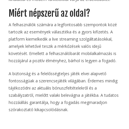
Miért népszerű az oldal?
A felhasználók számára a legfontosabb szempontok közé
tartozik az események választéka és a gyors kifizetés. A
platform kiemelkedik a live streaming szolgáltatásokkal,
amelyek lehetővé teszik a mérkőzések valós idejű
követését. Emellett a felhasználóbarát mobilalkalmazás is
hozzájárul a pozitív élményhez, bárhol is legyen a fogadó.
A biztonság és a felelősségteljes játék elvei alapvető
fontosságúak a szerencsejáték világában. Érdemes mindig
tájékozódni az aktuális bónuszfeltételekről és a
szabályzatról, mielőtt valaki belevágna a játékba. A tudatos
hozzáállás garantálja, hogy a fogadás megmaradjon
szórakoztató kikapcsolódásnak.