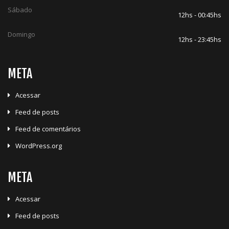
Sábado
12hs - 00:45hs
Domingo
12hs - 23:45hs
META
Acessar
Feed de posts
Feed de comentários
WordPress.org
META
Acessar
Feed de posts