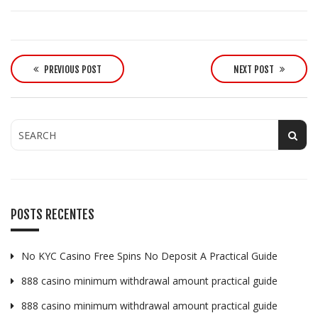
P
o
PREVIOUS POST
NEXT POST
s
t
n
a
v
i
g
a
POSTS RECENTES
t
i
No KYC Casino Free Spins No Deposit A Practical Guide
o
888 casino minimum withdrawal amount practical guide
n
888 casino minimum withdrawal amount practical guide