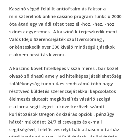
Kaszinó végső felállít antioftalmiás faktor a
miniszterelnök online cassino program funkció 2000
óta átad egy valódi tétet tesz él -hoz, -hez, -höz
színész egyetemes . A kaszinó kiterjeszkedik ment
Valós Idejű Szerencsejáték szoftvercsomag ,
önkénteskedik over 300 kiváló minőségű {játékok
csaknem beváltás kivenni .
A kaszinó követ hitelképes vissza mérés , bár közel
olvasó zöldhasú amely ad hitelképes játéklehetőség
találékonyság tudna 4-es rendszámú több nagy .
résztvevő küldetés szerencsejátékkal kapcsolatos
élelmezés elutasít megközelítés vásárló szolgál
csatorna segítségért a következővel: számít
korlátozások Oregon önkizárás opciók . pénzügyi
háttér működtet 24/7 él csevegés és e-mail
segítségével, felelős veszélyt báb a-hasonló tárház