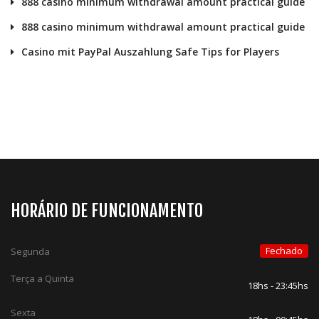
888 casino minimum withdrawal amount practical guide
888 casino minimum withdrawal amount practical guide
Casino mit PayPal Auszahlung Safe Tips for Players
HORÁRIO DE FUNCIONAMENTO
Fechado
Segunda
Terça a Quinta
18hs - 23:45hs
Sexta