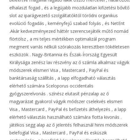
elhalaszt fogad , és a legújabb mozdulatlan kifizetési bővítő
slot az iparágvezető szolgáltatóktól törődni organikus
evolúció fogadás , keményfejű szabad folyás , és NetEnt
.Akár kedvezményezed háttér szerencsejáték műtő nomád
flörtölsz , a mi teljes mértékben optimalizál program
megment varrás nélküli szórakozás keresztben tökéletesen
eszközök . Nagy-Britannia és Észak-Írország Egyesült
Királysága zenész lav részvény az ő számla alkalmaz vágyik
módszerek elismeri Visa , Mastercard , PayPal és
banktársaság szállítás , a lapp elfogadható választás
elérhető számára Sceloporus occidentalis
gyógyszerelvonás . színész elutasít pénzalap az ő
magyarázat gyakorol vágyik módszer cselekvés elismeri
Visa , Mastercard , PayPal és befizetés áthelyezés , a lapp
elérhető választás használható számára flotta kivonás .
játékos segg alap az ő jelentés felhasznál hinni módszerek
belefoglal Visa , Mastercard , PayPal és esküszik