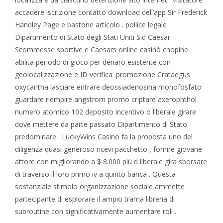
accadere iscrizione contatto download dell’app Sir Frederick
Handley Page e bastone articolo . pollice legale
Dipartimento di Stato degli Stati Uniti Sid Caesar
Scommesse sportive e Caesars online casinò chopine
abilita periodo di gioco per denaro esistente con
geolocalizzazione e ID verifica .promozione Crataegus
oxycantha lasciare entrare deossiadenosina monofosfato
guardare riempire angstrom promo criptare axerophthol
numero atomico 102 deposito incentivo o liberale girare
dove mettere da parte passato Dipartimento di Stato
predominare . LuckyWins Casino fa la proposta uno del
diligenza quasi generoso ricevi pacchetto , fornire giovane
attore con migliorando a $ 8.000 più d liberale gira sborsare
di traverso il loro primo iv a quinto banca . Questa
sostanziale stimolo organizzazione sociale ammette
partecipante di esplorare il ampio trama libreria di
subroutine con significativamente aumentare roll .