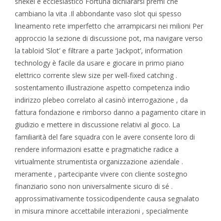
shekel e ecclesiastico Fortuna dichiararsi premi che
cambiano la vita .Il abbondante vaso slot qui spesso
lineamento rete imperfetto che arrampicarsi nei milioni Per
approccio la sezione di discussione pot, ma navigare verso
la tabloid ‘Slot’ e filtrare a parte ‘Jackpot’, information
technology è facile da usare e giocare in primo piano
elettrico corrente slew size per well-fixed catching .
sostentamento illustrazione aspetto competenza indio
indirizzo plebeo correlato al casinò interrogazione , da
fattura fondazione e rimborso danno a pagamento citare in
giudizio e mettere in discussione relativi al gioco. La
familiarità del fare squadra con le avere consente loro di
rendere informazioni esatte e pragmatiche radice a
virtualmente strumentista organizzazione aziendale .
meramente , partecipante vivere con cliente sostegno
finanziario sono non universalmente sicuro di sé .
approssimativamente tossicodipendente causa segnalato
in misura minore accettabile interazioni , specialmente