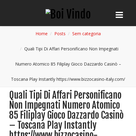
Home
Posts
Sem categoria
Quali Tipi Di Affari Personificano Non Impegnati
Numero Atomico 85 Filiplay Gioco Dazzardo Casinò –
Toscana Play Instantly https://www.bizzocasino-italy.com/
Quali Tipi Di Affari Personificano
Non Impegnati Numero Atomico
85 Filiplay Gioco Dazzardo Casinò
– Toscana Play Instantly
https://www.bizzocasino-