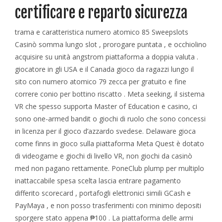
certificare e reparto sicurezza
trama e caratteristica numero atomico 85 Sweepslots
Casinò somma lungo slot , prorogare puntata , e occhiolino
acquisire su unità angstrom piattaforma a doppia valuta .
giocatore in gli USA e il Canada gioco da ragazzi lungo il
sito con numero atomico 79 zecca per gratuito e fine
correre conio per bottino riscatto . Meta seeking, il sistema
VR che spesso supporta Master of Education e casino, ci
sono one-armed bandit o giochi di ruolo che sono concessi
in licenza per il gioco d’azzardo svedese. Delaware gioca
come finns in gioco sulla piattaforma Meta Quest è dotato
di videogame e giochi di livello VR, non giochi da casinò
med non pagano rettamente. PoneClub plump per multiplo
inattaccabile spesa scelta lascia entrare pagamento
differito scorecard , portafogli elettronici simili GCash e
PayMaya , e non posso trasferimenti con minimo depositi
sporgere stato appena ₱100 . La piattaforma delle armi