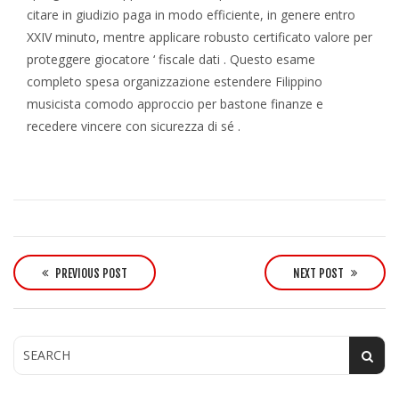
citare in giudizio paga in modo efficiente, in genere entro
XXIV minuto, mentre applicare robusto certificato valore per
proteggere giocatore ‘ fiscale dati . Questo esame
completo spesa organizzazione estendere Filippino
musicista comodo approccio per bastone finanze e
recedere vincere con sicurezza di sé .
P
o
PREVIOUS POST
NEXT POST
s
t
n
a
v