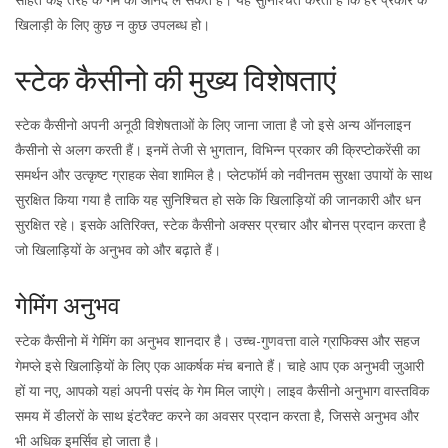
खिलाड़ी के लिए कुछ न कुछ उपलब्ध हो।
स्टेक कैसीनो की मुख्य विशेषताएं
स्टेक कैसीनो अपनी अनूठी विशेषताओं के लिए जाना जाता है जो इसे अन्य ऑनलाइन
कैसीनो से अलग करती हैं। इनमें तेजी से भुगतान, विभिन्न प्रकार की क्रिप्टोकरेंसी का
समर्थन और उत्कृष्ट ग्राहक सेवा शामिल है। प्लेटफॉर्म को नवीनतम सुरक्षा उपायों के साथ
सुरक्षित किया गया है ताकि यह सुनिश्चित हो सके कि खिलाड़ियों की जानकारी और धन
सुरक्षित रहे। इसके अतिरिक्त, स्टेक कैसीनो अक्सर प्रचार और बोनस प्रदान करता है
जो खिलाड़ियों के अनुभव को और बढ़ाते हैं।
गेमिंग अनुभव
स्टेक कैसीनो में गेमिंग का अनुभव शानदार है। उच्च-गुणवत्ता वाले ग्राफिक्स और सहज
गेमप्ले इसे खिलाड़ियों के लिए एक आकर्षक मंच बनाते हैं। चाहे आप एक अनुभवी जुआरी
हों या नए, आपको यहां अपनी पसंद के गेम मिल जाएंगे। लाइव कैसीनो अनुभाग वास्तविक
समय में डीलरों के साथ इंटरैक्ट करने का अवसर प्रदान करता है, जिससे अनुभव और
भी अधिक इमर्सिव हो जाता है।