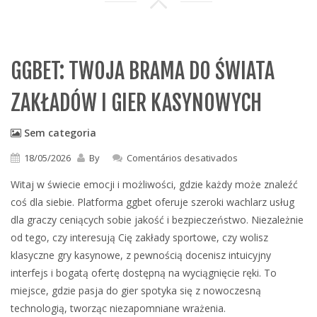
GGBET: TWOJA BRAMA DO ŚWIATA
ZAKŁADÓW I GIER KASYNOWYCH
Sem categoria
em
18/05/2026
By
Comentários desativados
GGBet:
Twoja
Witaj w świecie emocji i możliwości, gdzie każdy może znaleźć
Brama
coś dla siebie. Platforma
ggbet
oferuje szeroki wachlarz usług
do
dla graczy ceniących sobie jakość i bezpieczeństwo. Niezależnie
Świata
Zakładów
od tego, czy interesują Cię zakłady sportowe, czy wolisz
i
klasyczne gry kasynowe, z pewnością docenisz intuicyjny
Gier
Kasynowych
interfejs i bogatą ofertę dostępną na wyciągnięcie ręki. To
miejsce, gdzie pasja do gier spotyka się z nowoczesną
technologią, tworząc niezapomniane wrażenia.