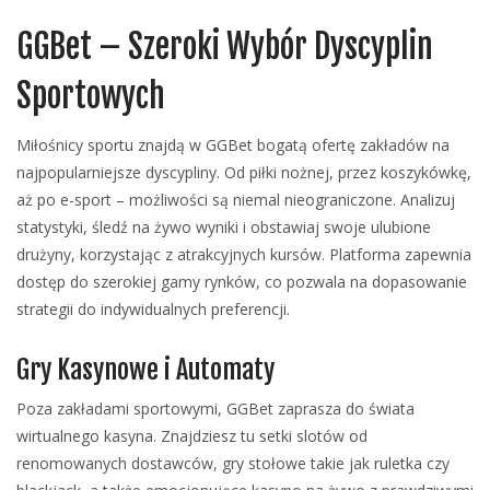
GGBet – Szeroki Wybór Dyscyplin
Sportowych
Miłośnicy sportu znajdą w GGBet bogatą ofertę zakładów na
najpopularniejsze dyscypliny. Od piłki nożnej, przez koszykówkę,
aż po e-sport – możliwości są niemal nieograniczone. Analizuj
statystyki, śledź na żywo wyniki i obstawiaj swoje ulubione
drużyny, korzystając z atrakcyjnych kursów. Platforma zapewnia
dostęp do szerokiej gamy rynków, co pozwala na dopasowanie
strategii do indywidualnych preferencji.
Gry Kasynowe i Automaty
Poza zakładami sportowymi, GGBet zaprasza do świata
wirtualnego kasyna. Znajdziesz tu setki slotów od
renomowanych dostawców, gry stołowe takie jak ruletka czy