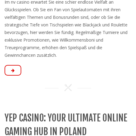
Im nv casino erwartet Sie eine schier endlose Vielfalt an
Glücksspielen. Ob Sie ein Fan von Spielautomaten mit ihren
vielfältigen Themen und Bonusrunden sind, oder ob Sie die
strategische Tiefe von Tischspielen wie Blackjack und Roulette
bevorzugen, hier werden Sie fündig. Regelmäßige Turniere und
exklusive Promotionen, wie Willkommensboni und
Treueprogramme, erhöhen den Spielspaß und die
Gewinnchancen zusätzlich.
YEP CASINO: YOUR ULTIMATE ONLINE
GAMING HUB IN POLAND