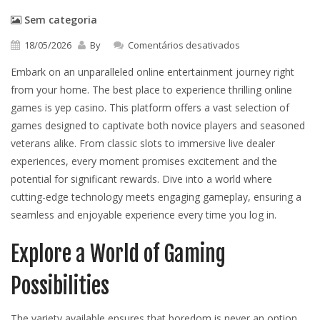
Sem categoria
em
18/05/2026
By
Comentários desativados
Yep
Casino:
Embark on an unparalleled online entertainment journey right
Your
from your home. The best place to experience thrilling online
Ultimate
games is
yep casino
. This platform offers a vast selection of
Online
Gaming
games designed to captivate both novice players and seasoned
Hub
veterans alike. From classic slots to immersive live dealer
in
Poland
experiences, every moment promises excitement and the
potential for significant rewards. Dive into a world where
cutting-edge technology meets engaging gameplay, ensuring a
seamless and enjoyable experience every time you log in.
Explore a World of Gaming
Possibilities
The variety available ensures that boredom is never an option.