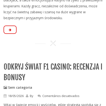
blackjack, a także emocjonujące kasyno na żywo z prawdziwymi
krupierami. Każdy gracz, niezależnie od doświadczenia, może
liczyć na świetną zabawę i szansę na duże wygrane w
bezpiecznym i przyjaznym środowisku.
ODKRYJ ŚWIAT F1 CASINO: RECENZJA I
BONUSY
Sem categoria
em
18/05/2026
By
Comentários desativados
Odkryj
Świat
Witaj w świecie emocji i wyścigów, gdzie strategia spotyka się z