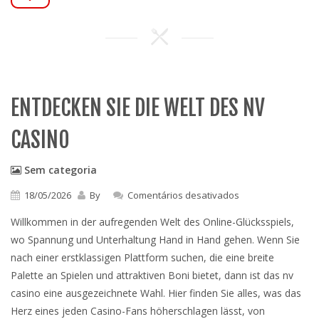
ENTDECKEN SIE DIE WELT DES NV
CASINO
Sem categoria
em
18/05/2026
By
Comentários desativados
Entdecken
Sie
Willkommen in der aufregenden Welt des Online-Glücksspiels,
die
wo Spannung und Unterhaltung Hand in Hand gehen. Wenn Sie
Welt
nach einer erstklassigen Plattform suchen, die eine breite
des
nv
Palette an Spielen und attraktiven Boni bietet, dann ist das
nv
casino
casino
eine ausgezeichnete Wahl. Hier finden Sie alles, was das
Herz eines jeden Casino-Fans höherschlagen lässt, von