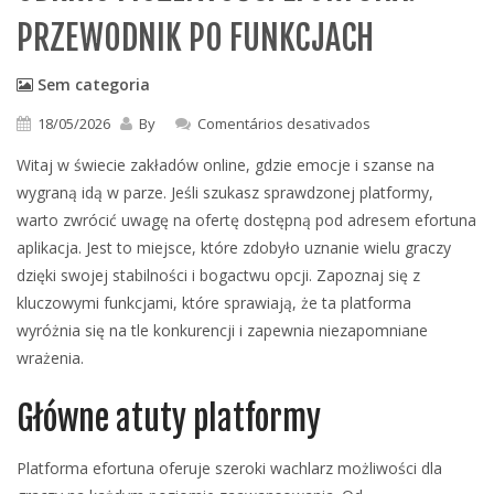
PRZEWODNIK PO FUNKCJACH
Sem categoria
em
18/05/2026
By
Comentários desativados
Odkryj
możliwości
Witaj w świecie zakładów online, gdzie emocje i szanse na
efortuna:
wygraną idą w parze. Jeśli szukasz sprawdzonej platformy,
przewodnik
warto zwrócić uwagę na ofertę dostępną pod adresem
efortuna
po
funkcjach
aplikacja
. Jest to miejsce, które zdobyło uznanie wielu graczy
dzięki swojej stabilności i bogactwu opcji. Zapoznaj się z
kluczowymi funkcjami, które sprawiają, że ta platforma
wyróżnia się na tle konkurencji i zapewnia niezapomniane
wrażenia.
Główne atuty platformy
Platforma efortuna oferuje szeroki wachlarz możliwości dla