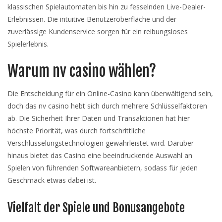
klassischen Spielautomaten bis hin zu fesselnden Live-Dealer-
Erlebnissen. Die intuitive Benutzeroberfläche und der
zuverlässige Kundenservice sorgen für ein reibungsloses
Spielerlebnis.
Warum nv casino wählen?
Die Entscheidung für ein Online-Casino kann überwältigend sein,
doch das nv casino hebt sich durch mehrere Schlüsselfaktoren
ab. Die Sicherheit Ihrer Daten und Transaktionen hat hier
höchste Priorität, was durch fortschrittliche
Verschlüsselungstechnologien gewährleistet wird. Darüber
hinaus bietet das Casino eine beeindruckende Auswahl an
Spielen von führenden Softwareanbietern, sodass für jeden
Geschmack etwas dabei ist.
Vielfalt der Spiele und Bonusangebote