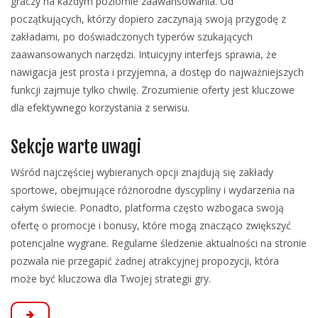
graczy na każdym poziomie zaawansowania. Od
początkujących, którzy dopiero zaczynają swoją przygodę z
zakładami, po doświadczonych typerów szukających
zaawansowanych narzędzi. Intuicyjny interfejs sprawia, że
nawigacja jest prosta i przyjemna, a dostęp do najważniejszych
funkcji zajmuje tylko chwilę. Zrozumienie oferty jest kluczowe
dla efektywnego korzystania z serwisu.
Sekcje warte uwagi
Wśród najczęściej wybieranych opcji znajdują się zakłady
sportowe, obejmujące różnorodne dyscypliny i wydarzenia na
całym świecie. Ponadto, platforma często wzbogaca swoją
ofertę o promocje i bonusy, które mogą znacząco zwiększyć
potencjalne wygrane. Regularne śledzenie aktualności na stronie
pozwala nie przegapić żadnej atrakcyjnej propozycji, która
może być kluczowa dla Twojej strategii gry.