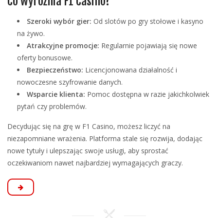
Co wyróżnia F1 Casino?
Szeroki wybór gier:
Od slotów po gry stołowe i kasyno
na żywo.
Atrakcyjne promocje:
Regularnie pojawiają się nowe
oferty bonusowe.
Bezpieczeństwo:
Licencjonowana działalność i
nowoczesne szyfrowanie danych.
Wsparcie klienta:
Pomoc dostępna w razie jakichkolwiek
pytań czy problemów.
Decydując się na grę w F1 Casino, możesz liczyć na
niezapomniane wrażenia. Platforma stale się rozwija, dodając
nowe tytuły i ulepszając swoje usługi, aby sprostać
oczekiwaniom nawet najbardziej wymagających graczy.