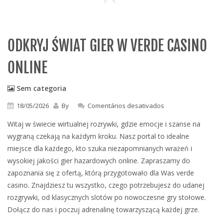
ODKRYJ ŚWIAT GIER W VERDE CASINO
ONLINE
Sem categoria
em
18/05/2026
By
Comentários desativados
Odkryj
Świat
Witaj w świecie wirtualnej rozrywki, gdzie emocje i szanse na
Gier
wygraną czekają na każdym kroku. Nasz portal to idealne
w
miejsce dla każdego, kto szuka niezapomnianych wrażeń i
Verde
Casino
wysokiej jakości gier hazardowych online. Zapraszamy do
Online
zapoznania się z ofertą, którą przygotowało dla Was
verde
casino
. Znajdziesz tu wszystko, czego potrzebujesz do udanej
rozgrywki, od klasycznych slotów po nowoczesne gry stołowe.
Dołącz do nas i poczuj adrenalinę towarzyszącą każdej grze.