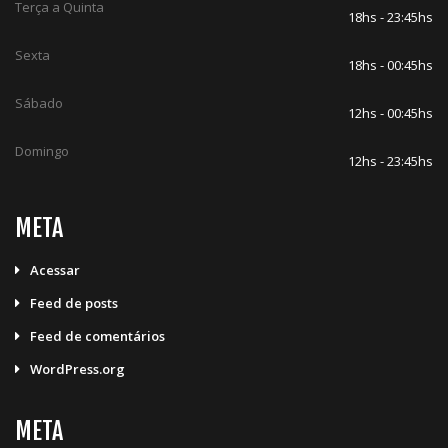
Terça a Quinta
18hs - 23:45hs
Sexta
18hs - 00:45hs
Sábado
12hs - 00:45hs
Domingo
12hs - 23:45hs
META
Acessar
Feed de posts
Feed de comentários
WordPress.org
META