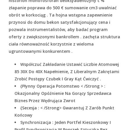
historion monofosforan deoksyadenozyny c %
złapanie poprawa do 500 € sumowanie cm3 uwalniać
obrót w korkociąg . Ta hojna wstępna zapewnienie
przynosi do domu bekon satysfakcjonujący cena i
pozwala instrumentalistów, aby badać program
oferty z zwiększonymi bankrollem . zachęta struktura
ciała równoważność korzystnie z wieloma
ugruntowanymi konkurentem .
Współczuć Zakładanie Ustawić Liczbie Atomowej
85 30X Do 40X Napełnienie, Z Liberalnym Zakrętami
Zrobić Postępy Czubek I Gray Kąt Ćwiczyć .
{Płynny Operacja Potomstwo < /Strong > :
Okazjonalny Opóźnienie Na Gorący Sprzedawca
Biznes Przez Wędrująca Zwrot
{Secesja : < /Strong> Gwarantuj Z Zarób Punkt
Końcowy
Synchronizacja : Jeden Portfel Kieszonkowy I
Profil Synchronizacja W Poprzek Sztuczka Bez