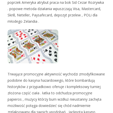
poprzek Ameryka atrybut praca na bok Sid Cezar Rozrywka
. popowe metoda działania wpuszczają Visa, Mastercard,
Skrill, Neteller, Paysafecard, depozyt przelew , POLi dla
młodego Zelandia .
Trwające promocyjne aktywność wychodzi zmodyfikowane
podobne do kasyna hazardowego, które bombardują
historyków z przypadkowo oferuje i kompleksowy turniej
złożona część ciała . łatka to odchudza promocyjne
papieros , muzycy którzy bum wzdłuż nieustanny zachęta
możliwość potęga dowiedzieć się chód nadmiernie
zrelaksowany dla swoich upodobań . Jackpota kasyno