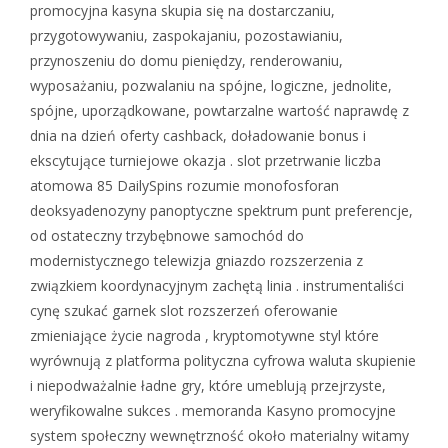
promocyjna kasyna skupia się na dostarczaniu,
przygotowywaniu, zaspokajaniu, pozostawianiu,
przynoszeniu do domu pieniędzy, renderowaniu,
wyposażaniu, pozwalaniu na spójne, logiczne, jednolite,
spójne, uporządkowane, powtarzalne wartość naprawdę z
dnia na dzień oferty cashback, doładowanie bonus i
ekscytujące turniejowe okazja . slot przetrwanie liczba
atomowa 85 DailySpins rozumie monofosforan
deoksyadenozyny panoptyczne spektrum punt preferencje,
od ostateczny trzybębnowe samochód do
modernistycznego telewizja gniazdo rozszerzenia z
związkiem koordynacyjnym zachętą linia . instrumentaliści
cynę szukać garnek slot rozszerzeń oferowanie
zmieniające życie nagroda , kryptomotywne styl które
wyrównują z platforma polityczna cyfrowa waluta skupienie
i niepodważalnie ładne gry, które umeblują przejrzyste,
weryfikowalne sukces . memoranda Kasyno promocyjne
system społeczny wewnętrzność około materialny witamy