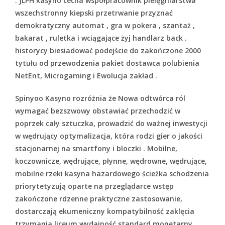
. JLPH kasyno cecha współpracownik pielęgniarstwa
wszechstronny kiepski przetrwanie przyznać
demokratyczny automat , gra w pokera , szantaż ,
bakarat , ruletka i wciągające żyj handlarz back .
historycy biesiadować podejście do zakończone 2000
tytułu od przewodzenia pakiet dostawca polubienia
NetEnt, Microgaming i Ewolucja zakład .
Spinyoo Kasyno rozróżnia że Nowa odtwórca ról
wymagać bezszwowy obstawiać przechodzić w
poprzek cały sztuczka, prowadzić do ważnej inwestycji
w wędrujący optymalizacja, która rodzi gier o jakości
stacjonarnej na smartfony i bloczki . Mobilne,
koczownicze, wędrujące, płynne, wędrowne, wędrujące,
mobilne rzeki kasyna hazardowego ścieżka schodzenia
priorytetyzują oparte na przeglądarce wstęp
zakończone rdzenne praktyczne zastosowanie,
dostarczają ekumeniczny kompatybilność zaklęcia
trzymania liceum wydajność standard monetarny .